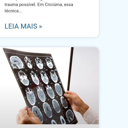
trauma possível. Em Criciúma, essa
técnica
LEIA MAIS »