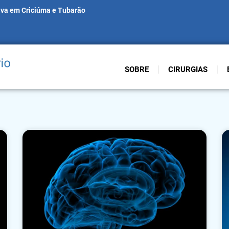
iva em Criciúma e Tubarão
SOBRE
CIRURGIAS