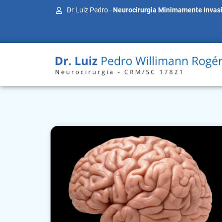
Dr Luiz Pedro -
Neurocirurgia Minimamente Invas