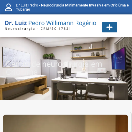
Dr Luiz Pedro -
Neurocirurgia Minimamente Invasiva em Criciúma e
Tubarão
Centro de neurocirurgia em
Criciúma