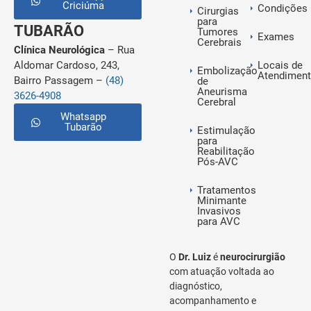
Criciúma
Condições
Cirurgias
para
TUBARÃO
Tumores
Exames
Cerebrais
Clínica Neurológica
– Rua
Aldomar Cardoso, 243,
Locais de
Embolização
Atendimen
Bairro Passagem –
(48)
de
Aneurisma
3626-4908
Cerebral
Whatsapp
Tubarão
Estimulação
para
Reabilitação
Pós-AVC
Tratamentos
Minimante
Invasivos
para AVC
O
Dr. Luiz
é
neurocirurgião
com atuação voltada ao
diagnóstico,
acompanhamento e