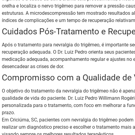
orelha e localiza o nervo trigêmeo para remover a pressão ca
estruturas. A microdescompressão tem mostrado resultados alt
índices de complicações e um tempo de recuperação relativam
Cuidados Pós-Tratamento e Recup
Após o tratamento para nevralgia do trigêmeo, é importante s
recuperação adequada. O Dr. Luiz Pedro orienta seus pacientes
medicação adequada, acompanhamento regular e ajustes no est
desencadear as crises de dor.
Compromisso com a Qualidade de 
O objetivo do tratamento da nevralgia do trigêmeo não é apena
qualidade de vida do paciente. Dr. Luiz Pedro Willimann Rogé
personalizada para o tratamento, com foco em melhorar a func
prazo.
Em Criciúma, SC, pacientes com nevralgia do trigêmeo podem c
realizar um diagnóstico preciso e escolher o tratamento mais a
visando sempre os melhores resultados terapêuticos.