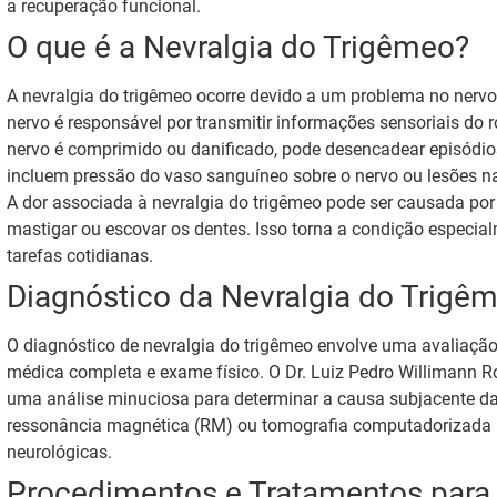
a recuperação funcional.
O que é a Nevralgia do Trigêmeo?
A nevralgia do trigêmeo ocorre devido a um problema no nervo 
nervo é responsável por transmitir informações sensoriais do r
nervo é comprimido ou danificado, pode desencadear episódio
incluem pressão do vaso sanguíneo sobre o nervo ou lesões na
A dor associada à nevralgia do trigêmeo pode ser causada por 
mastigar ou escovar os dentes. Isso torna a condição especialm
tarefas cotidianas.
Diagnóstico da Nevralgia do Trigê
O diagnóstico de nevralgia do trigêmeo envolve uma avaliação 
médica completa e exame físico. O Dr. Luiz Pedro Willimann Rog
uma análise minuciosa para determinar a causa subjacente d
ressonância magnética (RM) ou tomografia computadorizada (
neurológicas.
Procedimentos e Tratamentos para