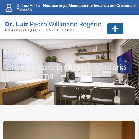
Dr Luiz Pedro -
Neurocirurgia Minimamente Invasiva em Criciúma e
Tubarão
Cirurgia para epilepsia refratária
em Criciúma