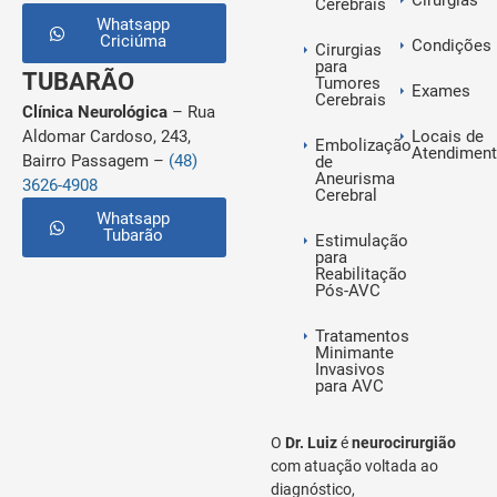
Cirurgias
Cerebrais
Whatsapp
Criciúma
Condições
Cirurgias
para
TUBARÃO
Tumores
Exames
Cerebrais
Clínica Neurológica
– Rua
Aldomar Cardoso, 243,
Locais de
Embolização
Atendimen
Bairro Passagem –
(48)
de
Aneurisma
3626-4908
Cerebral
Whatsapp
Tubarão
Estimulação
para
Reabilitação
Pós-AVC
Tratamentos
Minimante
Invasivos
para AVC
O
Dr. Luiz
é
neurocirurgião
com atuação voltada ao
diagnóstico,