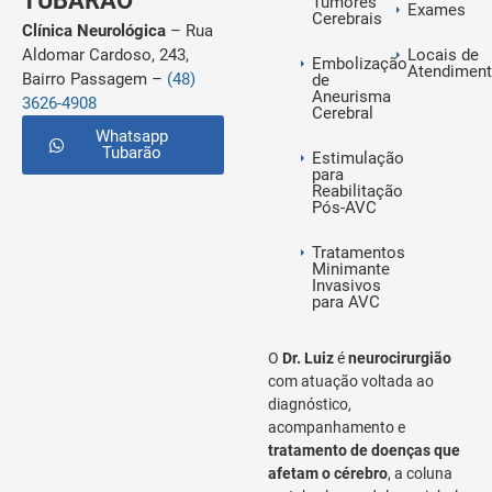
TUBARÃO
Tumores
Exames
Cerebrais
Clínica Neurológica
– Rua
Aldomar Cardoso, 243,
Locais de
Embolização
Atendimen
Bairro Passagem –
(48)
de
Aneurisma
3626-4908
Cerebral
Whatsapp
Tubarão
Estimulação
para
Reabilitação
Pós-AVC
Tratamentos
Minimante
Invasivos
para AVC
O
Dr. Luiz
é
neurocirurgião
com atuação voltada ao
diagnóstico,
acompanhamento e
tratamento de doenças que
afetam o cérebro
, a coluna