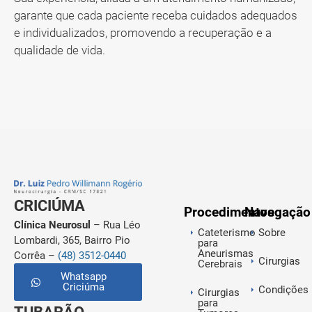
garante que cada paciente receba cuidados adequados
e individualizados, promovendo a recuperação e a
qualidade de vida.
CRICIÚMA
Procedimentos
Navegação
Clínica Neurosul
– Rua Léo
Cateterismo
Sobre
Lombardi, 365, Bairro Pio
para
Aneurismas
Corrêa –
(48) 3512-0440
Cirurgias
Cerebrais
Whatsapp
Criciúma
Condições
Cirurgias
para