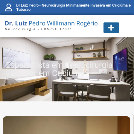
Dr Luiz Pedro -
Neurocirurgia Minimamente Invasiva em Criciúma e
Tubarão
Especialista em neurocirurgia
vascular em Criciúma