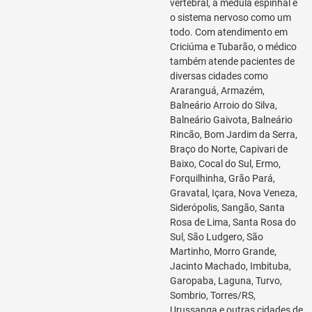
vertebral, a medula espinhal e
o sistema nervoso como um
todo. Com atendimento em
Criciúma e Tubarão, o médico
também atende pacientes de
diversas cidades como
Araranguá, Armazém,
Balneário Arroio do Silva,
Balneário Gaivota, Balneário
Rincão, Bom Jardim da Serra,
Braço do Norte, Capivari de
Baixo, Cocal do Sul, Ermo,
Forquilhinha, Grão Pará,
Gravatal, Içara, Nova Veneza,
Siderópolis, Sangão, Santa
Rosa de Lima, Santa Rosa do
Sul, São Ludgero, São
Martinho, Morro Grande,
Jacinto Machado, Imbituba,
Garopaba, Laguna, Turvo,
Sombrio, Torres/RS,
Urussanga e outras cidades de