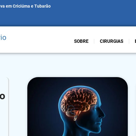
iva em Criciúma e Tubarão
SOBRE
CIRURGIAS
o