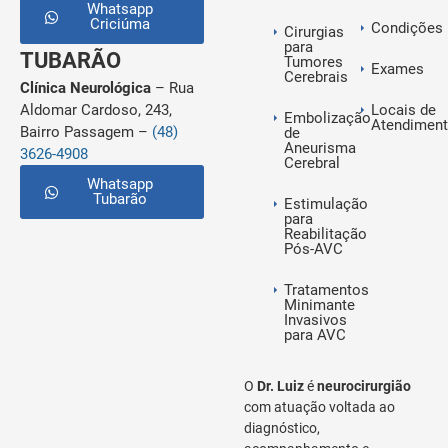
Whatsapp
Criciúma
Condições
Cirurgias
para
TUBARÃO
Tumores
Exames
Cerebrais
Clínica Neurológica
– Rua
Aldomar Cardoso, 243,
Locais de
Embolização
Atendimen
Bairro Passagem –
(48)
de
Aneurisma
3626-4908
Cerebral
Whatsapp
Tubarão
Estimulação
para
Reabilitação
Pós-AVC
Tratamentos
Minimante
Invasivos
para AVC
O
Dr. Luiz
é
neurocirurgião
com atuação voltada ao
diagnóstico,