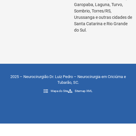
Garopaba, Laguna, Turvo,
Sombrio, Torres/RS,
Urussanga e outras cidades de
Santa Catarina e Rio Grande
do Sul.
2025 – Neurocirurgião Dr. Luiz Pedro – Neurocirurgia em Criciúma e
Tubarão, SC.
Mapa do Site
Sitemap XML