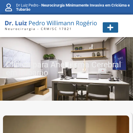
Dr Luiz Pedro -
Neurocirurgia Minimamente Invasiva em Criciúma e
Tubarão
Clínica para Aneurisma Cerebral
em Tubarão