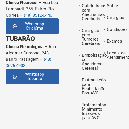
Clínica Neurosul
– Rua Léo
Cateterismo
Sobre
Lombardi, 365, Bairro Pio
para
Aneurismas
Corrêa –
(48) 3512-0440
Cirurgias
Cerebrais
Whatsapp
Criciúma
Condições
Cirurgias
para
TUBARÃO
Tumores
Exames
Cerebrais
Clínica Neurológica
– Rua
Aldomar Cardoso, 243,
Locais de
Embolização
Atendimen
Bairro Passagem –
(48)
de
Aneurisma
3626-4908
Cerebral
Whatsapp
Tubarão
Estimulação
para
Reabilitação
Pós-AVC
Tratamentos
Minimante
Invasivos
para AVC