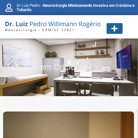
Dr Luiz Pedro -
Neurocirurgia Minimamente Invasiva em Criciúma e
Tubarão
Tap Test em Criciúma