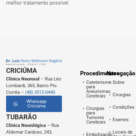
melhor tratamento possível.
CRICIÚMA
Procedimentos
Navegação
Clínica Neurosul
– Rua Léo
Cateterismo
Sobre
Lombardi, 365, Bairro Pio
para
Aneurismas
Corrêa –
(48) 3512-0440
Cirurgias
Cerebrais
Whatsapp
Criciúma
Condições
Cirurgias
para
TUBARÃO
Tumores
Exames
Cerebrais
Clínica Neurológica
– Rua
Aldomar Cardoso, 243,
Locais de
Embolização