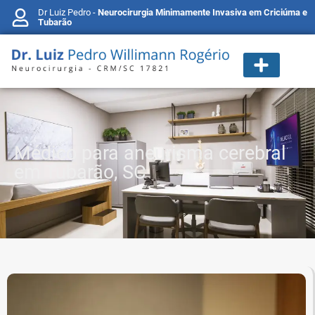
Dr Luiz Pedro -
Neurocirurgia Minimamente Invasiva em Criciúma e
Tubarão
Médico para aneurisma cerebral
em Tubarão, SC