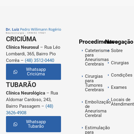
CRICIÚMA
Procedimentos
Navegação
Clínica Neurosul
– Rua Léo
Cateterismo
Sobre
Lombardi, 365, Bairro Pio
para
Aneurismas
Corrêa –
(48) 3512-0440
Cirurgias
Cerebrais
Whatsapp
Criciúma
Condições
Cirurgias
para
TUBARÃO
Tumores
Exames
Cerebrais
Clínica Neurológica
– Rua
Aldomar Cardoso, 243,
Locais de
Embolização
Atendimen
Bairro Passagem –
(48)
de
Aneurisma
3626-4908
Cerebral
Whatsapp
Tubarão
Estimulação
para