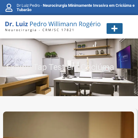
Dr Luiz Pedro -
Neurocirurgia Minimamente Invasiva em Criciúma e
Tubarão
Exame Tap Test em Criciúma