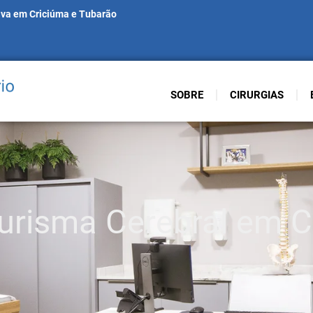
iva em Criciúma e Tubarão
SOBRE
CIRURGIAS
eurisma Cerebral em 