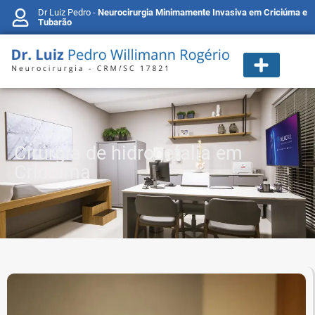
Dr Luiz Pedro -
Neurocirurgia Minimamente Invasiva em Criciúma e
Tubarão
Cirurgia de hidrocefalia em
Criciúma