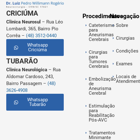
CRICIÚMA
Procedimentos
Navegação
Clínica Neurosul
– Rua Léo
Cateterismo
Sobre
Lombardi, 365, Bairro Pio
para
Aneurismas
Corrêa –
(48) 3512-0440
Cirurgias
Cerebrais
Whatsapp
Criciúma
Condições
Cirurgias
para
TUBARÃO
Tumores
Exames
Cerebrais
Clínica Neurológica
– Rua
Aldomar Cardoso, 243,
Locais de
Embolização
Atendimen
Bairro Passagem –
(48)
de
Aneurisma
3626-4908
Cerebral
Whatsapp
Tubarão
Estimulação
para
Reabilitação
Pós-AVC
Tratamentos
Minimante