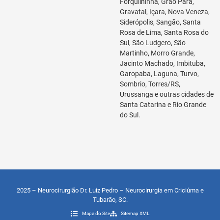
Forquilhinha, Grão Pará,
Gravatal, Içara, Nova Veneza,
Siderópolis, Sangão, Santa
Rosa de Lima, Santa Rosa do
Sul, São Ludgero, São
Martinho, Morro Grande,
Jacinto Machado, Imbituba,
Garopaba, Laguna, Turvo,
Sombrio, Torres/RS,
Urussanga e outras cidades de
Santa Catarina e Rio Grande
do Sul.
2025 – Neurocirurgião Dr. Luiz Pedro – Neurocirurgia em Criciúma e
Tubarão, SC.
Mapa do Site
Sitemap XML