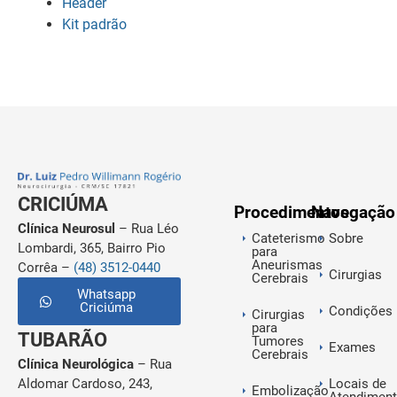
Header
Kit padrão
CRICIÚMA
Procedimentos
Navegação
Clínica Neurosul
– Rua Léo
Cateterismo
Sobre
Lombardi, 365, Bairro Pio
para
Aneurismas
Corrêa –
(48) 3512-0440
Cirurgias
Cerebrais
Whatsapp
Criciúma
Condições
Cirurgias
para
TUBARÃO
Tumores
Exames
Cerebrais
Clínica Neurológica
– Rua
Aldomar Cardoso, 243,
Locais de
Embolização