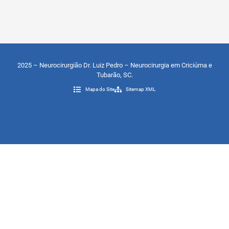
2025 – Neurocirurgião Dr. Luiz Pedro – Neurocirurgia em Criciúma e
Tubarão, SC.
Mapa do Site
Sitemap XML